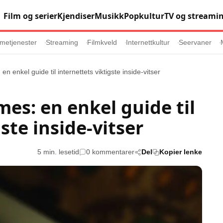
Film og serier
Kjendiser
Musikk
Popkultur
TV og streami
metjenester
Streaming
Filmkveld
Internettkultur
Seervaner
en enkel guide til internettets viktigste inside-vitser
Populær
Retningslinj
mes: en enkel guide til
Animasjon
Annonsepolicy
ste inside-vitser
er
Sosiale medier
Brukervilkår
Musikk
Cookiepolicy
5 min. lesetid
0 kommentarer
Del
Kopier lenke
Filmkveld
Etiske retningsl
Seervaner
Personvernerk
Soundtrack
Redaksjonell p