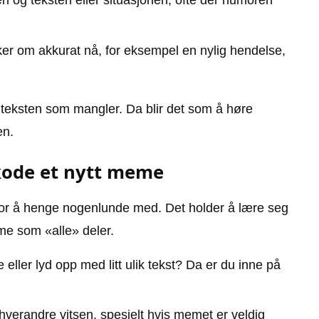
n og teksten eller situasjonen, ofte der humoren
ker om akkurat nå, for eksempel en nylig hendelse,
konteksten som mangler. Da blir det som å høre
en.
kode et nytt meme
 for å henge nogenlunde med. Det holder å lære seg
eme som «alle» deler.
ller lyd opp med litt ulik tekst? Da er du inne på
k hverandre vitsen, spesielt hvis memet er veldig