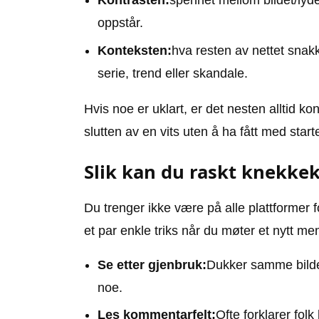
Kontrasten:
spennet mellom bildet/lyde
oppstår.
Konteksten:
hva resten av nettet snak
serie, trend eller skandale.
Hvis noe er uklart, er det nesten alltid 
slutten av en vits uten å ha fått med start
Slik kan du raskt knekke
Du trenger ikke være på alle plattformer
et par enkle triks når du møter et nytt m
Se etter gjenbruk:
Dukker samme bilde e
noe.
Les kommentarfelt:
Ofte forklarer fol