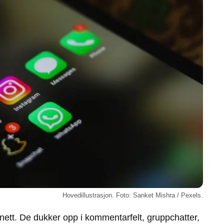
Hovedillustrasjon. Foto: Sanket Mishra / Pexels.
nett. De dukker opp i kommentarfelt, gruppchatter,