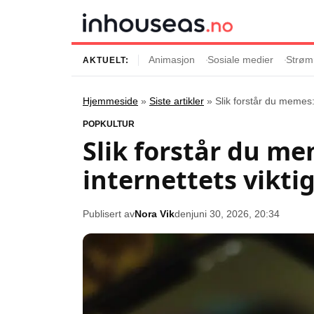
Animasjon
Sosiale medier
Strøm
AKTUELT:
Hjemmeside
»
Siste artikler
»
Slik forstår du memes: 
Innhold
Emner
POPKULTUR
Slik forstår du me
Siste artikler
Kjendiser
internettets viktig
Film og serier
Strømmetjenest
Musikk og artister
Streaming
Publisert av
Nora Vik
den
juni 30, 2026, 20:34
Popkultur
TV-serier
TV og streaming
Internettkultur
Underholdning
Gaming