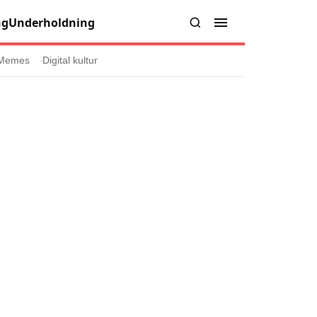
ng
Underholdning
Memes
Digital kultur
er
Informasjon
Om oss
Kontakt oss
Forfattere og redaksjon
injer
Retningslinjer for rettelser
læring
olicy