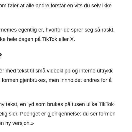
 føler at alle andre forstår en vits du selv ikke
emes egentlig er, hvorfor de sprer seg så raskt,
e hele dagen på TikTok eller X.
?
er med tekst til små videoklipp og interne uttrykk
t formen gjenbrukes, men innholdet endres for å
 ny tekst, en lyd som brukes på tusen ulike TikTok-
tselig sier. Poenget er gjenkjennelse: du ser formen
en ny versjon.»