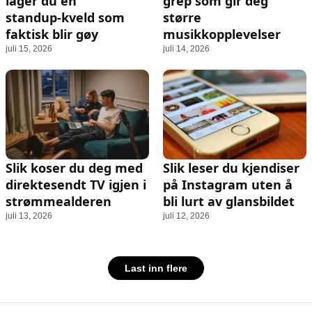
lager du en
grep som gir deg
standup‑kveld som
større
faktisk blir gøy
musikkopplevelser
juli 15, 2026
juli 14, 2026
Slik koser du deg med
Slik leser du kjendiser
direktesendt TV igjen i
på Instagram uten å
strømmealderen
bli lurt av glansbildet
juli 13, 2026
juli 12, 2026
Last inn flere