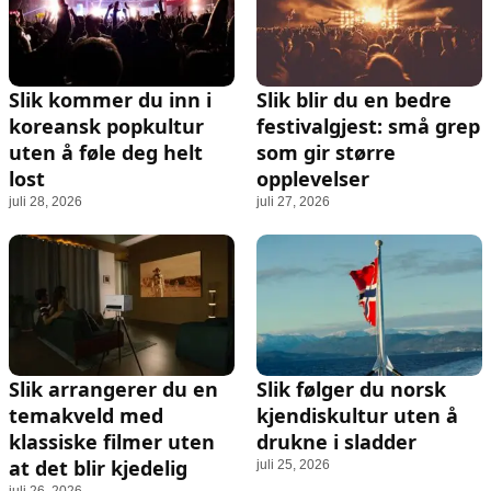
Slik kommer du inn i
Slik blir du en bedre
koreansk popkultur
festivalgjest: små grep
uten å føle deg helt
som gir større
lost
opplevelser
juli 28, 2026
juli 27, 2026
Slik arrangerer du en
Slik følger du norsk
temakveld med
kjendiskultur uten å
klassiske filmer uten
drukne i sladder
at det blir kjedelig
juli 25, 2026
juli 26, 2026