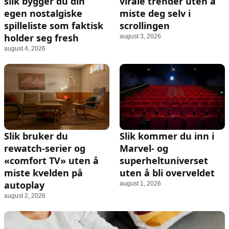
slik bygger du din
virale trender uten å
egen nostalgiske
miste deg selv i
spilleliste som faktisk
scrollingen
holder seg fresh
august 3, 2026
august 4, 2026
Slik bruker du
Slik kommer du inn i
rewatch-serier og
Marvel- og
«comfort TV» uten å
superheltuniverset
miste kvelden på
uten å bli overveldet
autoplay
august 1, 2026
august 2, 2026