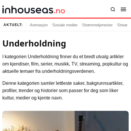
Animasjon
Sosiale medier
Strømmetjenester
Streami
AKTUELT:
Underholdning
Innhold
Emner
I kategorien Underholdning finner du et bredt utvalg artikler
Siste artikler
Kjendiser
om kjendiser, film, serier, musikk, TV, streaming, popkultur og
Film og serier
Strømmetjenester
aktuelle temaer fra underholdningsverdenen.
Musikk og artister
Streaming
Denne kategorien samler lettleste saker, bakgrunnsartikler,
Popkultur
TV-serier
profiler, trender og historier som passer for deg som liker
TV og streaming
Internettkultur
kultur, medier og kjente navn.
Underholdning
Gaming
Populær
Retningslinjer