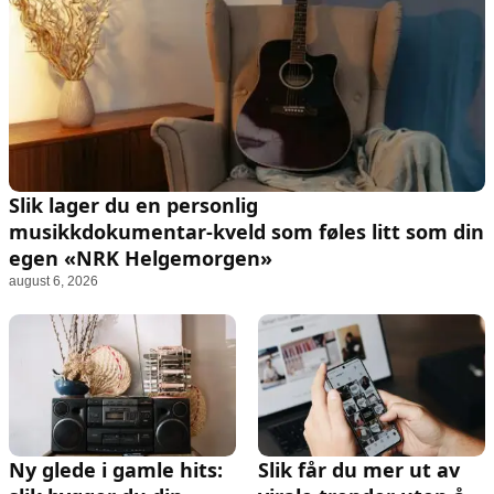
Animasjon
Annonsepolicy
Sosiale medier
Brukervilkår
Musikk
Cookiepolicy
Filmkveld
Etiske retningslinjer
Seervaner
Personvernerklæring
Soundtrack
Redaksjonell policy
Slik lager du en personlig
musikkdokumentar‑kveld som føles litt som din
Informasjon
egen «NRK Helgemorgen»
august 6, 2026
Om oss
Kontakt oss
Forfattere og redaksjon
Retningslinjer for rettelser
Ny glede i gamle hits:
Slik får du mer ut av