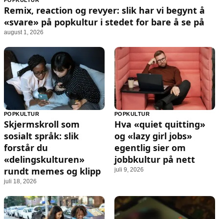
POPKULTUR
Animasjon
Annonsepolicy
Remix, reaction og revyer: slik har vi begynt å
Sosiale medier
Brukervilkår
«svare» på popkultur i stedet for bare å se på
august 1, 2026
Musikk
Cookiepolicy
Filmkveld
Etiske retningslinjer
Seervaner
Personvernerklæring
Soundtrack
Redaksjonell policy
Informasjon
POPKULTUR
POPKULTUR
Skjermskroll som
Hva «quiet quitting»
Om oss
sosialt språk: slik
og «lazy girl jobs»
Kontakt oss
forstår du
egentlig sier om
«delingskulturen»
jobbkultur på nett
Forfattere og redaksjon
rundt memes og klipp
juli 9, 2026
Retningslinjer for rettelser
juli 18, 2026