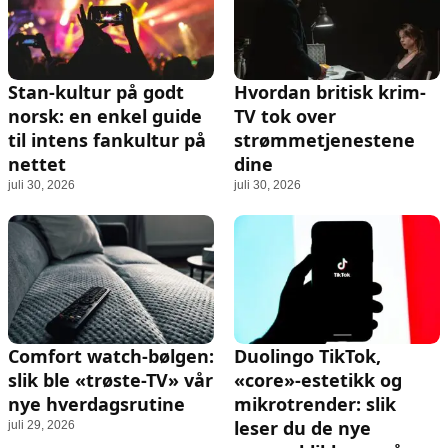
Stan-kultur på godt
Hvordan britisk krim-
norsk: en enkel guide
TV tok over
til intens fankultur på
strømmetjenestene
nettet
dine
juli 30, 2026
juli 30, 2026
Comfort watch-bølgen:
Duolingo TikTok,
slik ble «trøste-TV» vår
«core»-estetikk og
nye hverdagsrutine
mikrotrender: slik
leser du de nye
juli 29, 2026