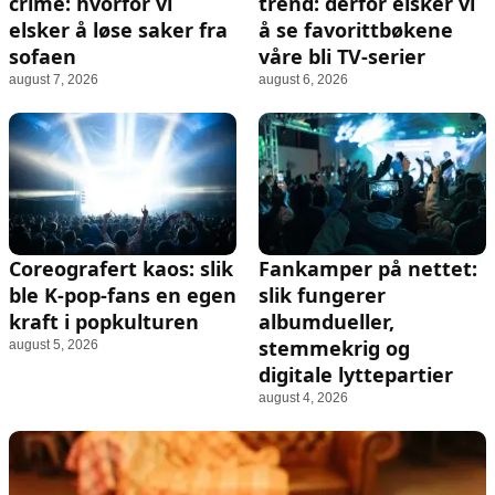
crime: hvorfor vi
trend: derfor elsker vi
elsker å løse saker fra
å se favorittbøkene
sofaen
våre bli TV-serier
august 7, 2026
august 6, 2026
Coreografert kaos: slik
Fankamper på nettet:
ble K‑pop-fans en egen
slik fungerer
kraft i popkulturen
albumdueller,
stemmekrig og
august 5, 2026
digitale lyttepartier
august 4, 2026