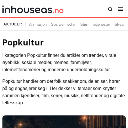
Animasjon
Sosiale medier
Strømmetjenester
Streami
AKTUELT:
Popkultur
Innhold
Emner
I kategorien Popkultur finner du artikler om trender, virale
Siste artikler
Kjendiser
øyeblikk, sosiale medier, memes, fanmiljøer,
Film og serier
Strømmetjenester
internettfenomener og moderne underholdningskultur.
Musikk og artister
Streaming
Popkultur handler om det folk snakker om, deler, ser, hører
Popkultur
TV-serier
på og engasjerer seg i. Her dekker vi temaer som knytter
TV og streaming
Internettkultur
sammen kjendiser, film, serier, musikk, netttrender og digitale
Underholdning
Gaming
fellesskap.
Populær
Retningslinjer