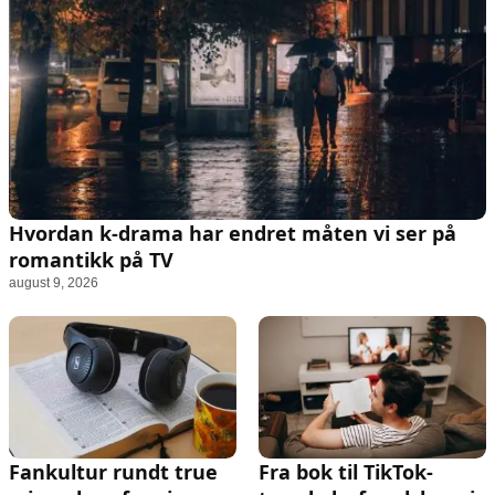
Animasjon
Annonsepolicy
Sosiale medier
Brukervilkår
Musikk
Cookiepolicy
Filmkveld
Etiske retningslinjer
Seervaner
Personvernerklæring
Soundtrack
Redaksjonell policy
Hvordan k‑drama har endret måten vi ser på
Informasjon
romantikk på TV
august 9, 2026
Om oss
Kontakt oss
Forfattere og redaksjon
Retningslinjer for rettelser
Fankultur rundt true
Fra bok til TikTok-