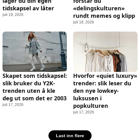
lager du din egen
forstår du
tidskapsel av låter
«delingskulturen»
rundt memes og klipp
juli 19, 2026
juli 18, 2026
Skapet som tidskapsel:
Hvorfor «quiet luxury»
slik bruker du Y2K-
trender: slik leser du
trenden uten å kle
den nye lowkey-
deg ut som det er 2003
luksusen i
popkulturen
juli 17, 2026
juli 17, 2026
Last inn flere