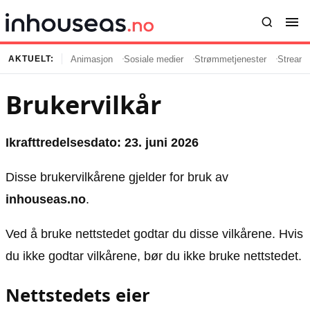
Animasjon
Sosiale medier
Strømmetjenester
Streami
AKTUELT:
Brukervilkår
Innhold
Emner
Siste artikler
Kjendiser
Ikrafttredelsesdato: 23. juni 2026
Film og serier
Strømmetjenester
Disse brukervilkårene gjelder for bruk av
Musikk og artister
Streaming
inhouseas.no
.
Popkultur
TV-serier
TV og streaming
Internettkultur
Ved å bruke nettstedet godtar du disse vilkårene. Hvis
Underholdning
Gaming
du ikke godtar vilkårene, bør du ikke bruke nettstedet.
Nettstedets eier
Populær
Retningslinjer