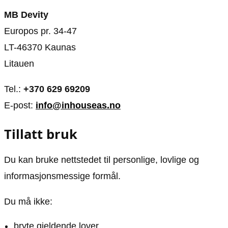
Animasjon
Annonsepolicy
MB Devity
Sosiale medier
Brukervilkår
Europos pr. 34-47
Musikk
Cookiepolicy
LT-46370 Kaunas
Filmkveld
Etiske retningslinjer
Litauen
Seervaner
Personvernerklæring
Soundtrack
Redaksjonell policy
Tel.:
+370 629 69209
E-post:
info@inhouseas.no
Informasjon
Tillatt bruk
Om oss
Kontakt oss
Du kan bruke nettstedet til personlige, lovlige og
Forfattere og redaksjon
informasjonsmessige formål.
Retningslinjer for rettelser
Du må ikke:
bryte gjeldende lover