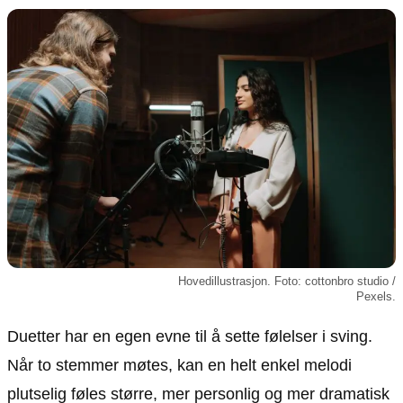
Animasjon
Annonsepolicy
Sosiale medier
Brukervilkår
Musikk
Cookiepolicy
Filmkveld
Etiske retningslinjer
Seervaner
Personvernerklæring
Soundtrack
Redaksjonell policy
Informasjon
Om oss
Kontakt oss
Hovedillustrasjon. Foto: cottonbro studio /
Forfattere og redaksjon
Pexels.
Retningslinjer for rettelser
Duetter har en egen evne til å sette følelser i sving.
Når to stemmer møtes, kan en helt enkel melodi
plutselig føles større, mer personlig og mer dramatisk