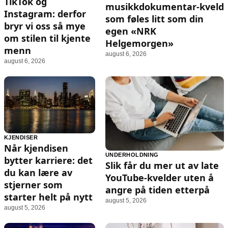
TikTok og
musikkdokumentar‑kveld
Instagram: derfor
som føles litt som din
bryr vi oss så mye
egen «NRK
om stilen til kjente
Helgemorgen»
menn
august 6, 2026
august 6, 2026
KJENDISER
Når kjendisen
UNDERHOLDNING
bytter karriere: det
Slik får du mer ut av late
du kan lære av
YouTube-kvelder uten å
stjerner som
angre på tiden etterpå
starter helt på nytt
august 5, 2026
august 5, 2026