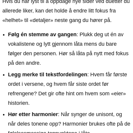
Hvis du har lyst til å oppdage nye sider ved duetter du
allerede liker, kan det holde å endre litt fokus fra
«helhet» til «detaljer» neste gang du hører på.
Følg én stemme av gangen
: Plukk deg ut én av
vokalistene og lytt gjennom låta mens du bare
følger den personen. Hør så låta på nytt med fokus
på den andre.
Legg merke til tekstfordelingen
: Hvem får første
ordet i versene, og hvem får siste ordet før
refrengene? Det gir ofte hint om hvem som «eier»
historien.
Hør etter harmonier
: Når synger de unisont, og
når deles tonene opp? Harmonier brukes ofte på de