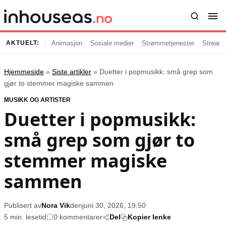
Animasjon
Sosiale medier
Strømmetjenester
Streami
AKTUELT:
Hjemmeside
»
Siste artikler
»
Duetter i popmusikk: små grep som
Innhold
Emner
gjør to stemmer magiske sammen
MUSIKK OG ARTISTER
Siste artikler
Kjendiser
Duetter i popmusikk:
Film og serier
Strømmetjenester
små grep som gjør to
Musikk og artister
Streaming
Popkultur
TV-serier
stemmer magiske
TV og streaming
Internettkultur
sammen
Underholdning
Gaming
Publisert av
Nora Vik
den
juni 30, 2026, 19:50
Populær
Retningslinjer
5 min. lesetid
0 kommentarer
Del
Kopier lenke