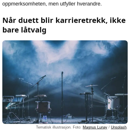
oppmerksomheten, men utfyller hverandre.
Når duett blir karrieretrekk, ikke
bare låtvalg
Tematisk illustrasjon. Foto:
Magnus Lunay
/
Unsplash
.