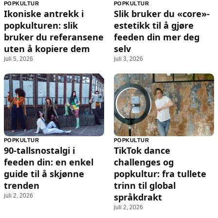
POPKULTUR
POPKULTUR
Ikoniske antrekk i
Slik bruker du «core»-
popkulturen: slik
estetikk til å gjøre
bruker du referansene
feeden din mer deg
uten å kopiere dem
selv
juli 5, 2026
juli 3, 2026
POPKULTUR
POPKULTUR
90-tallsnostalgi i
TikTok dance
feeden din: en enkel
challenges og
guide til å skjønne
popkultur: fra tullete
trenden
trinn til global
språkdrakt
juli 2, 2026
juli 2, 2026