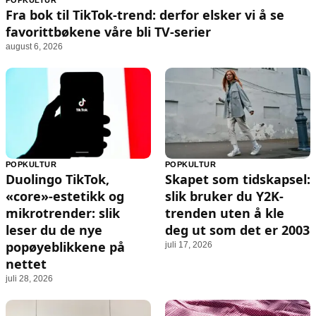
POPKULTUR
Animasjon
Annonsepolicy
Fra bok til TikTok-trend: derfor elsker vi å se
Sosiale medier
Brukervilkår
favorittbøkene våre bli TV-serier
august 6, 2026
Musikk
Cookiepolicy
Filmkveld
Etiske retningslinjer
Seervaner
Personvernerklæring
Soundtrack
Redaksjonell policy
Informasjon
POPKULTUR
POPKULTUR
Duolingo TikTok,
Skapet som tidskapsel:
Om oss
«core»-estetikk og
slik bruker du Y2K-
Kontakt oss
mikrotrender: slik
trenden uten å kle
leser du de nye
deg ut som det er 2003
Forfattere og redaksjon
popøyeblikkene på
juli 17, 2026
Retningslinjer for rettelser
nettet
juli 28, 2026