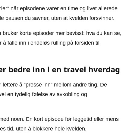
serier” når episodene varer en time og livet allerede
ille pausen du savner, uten at kvelden forsvinner.
du bruker korte episoder mer bevisst: hva du kan se,
falle inn i endeløs rulling på forsiden til
er bedre inn i en travel hverdag
 lettere å “presse inn” mellom andre ting. De
el en tydelig følelse av avkobling og
ed noen. En kort episode før leggetid eller mens
les tid, uten å blokkere hele kvelden.