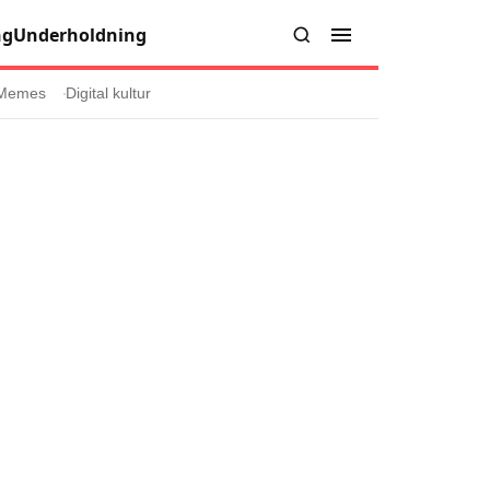
ng
Underholdning
Memes
Digital kultur
er
Informasjon
Om oss
Kontakt oss
Forfattere og redaksjon
injer
Retningslinjer for rettelser
læring
olicy