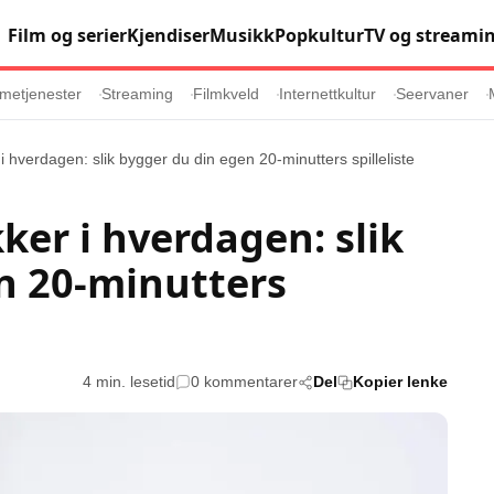
Film og serier
Kjendiser
Musikk
Popkultur
TV og streami
metjenester
Streaming
Filmkveld
Internettkultur
Seervaner
 i hverdagen: slik bygger du din egen 20-minutters spilleliste
Populær
Retningslinj
kker i hverdagen: slik
Animasjon
Annonsepolicy
n 20-minutters
er
Sosiale medier
Brukervilkår
Musikk
Cookiepolicy
Filmkveld
Etiske retningsl
Seervaner
Personvernerk
4 min. lesetid
0 kommentarer
Del
Kopier lenke
Soundtrack
Redaksjonell p