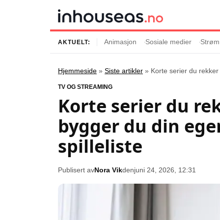
Animasjon
Sosiale medier
Strøm
AKTUELT:
Hjemmeside
»
Siste artikler
»
Korte serier du rekker
Innhold
Emner
TV OG STREAMING
Korte serier du re
Siste artikler
Kjendiser
bygger du din ege
Film og serier
Strømmetjenest
Musikk og artister
Streaming
spilleliste
Popkultur
TV-serier
TV og streaming
Internettkultur
Publisert av
Nora Vik
den
juni 24, 2026, 12:31
Underholdning
Gaming