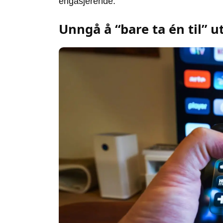
engasjerende.
Unngå å “bare ta én til” 