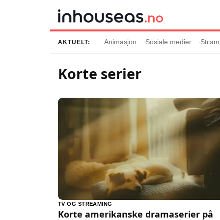
Animasjon
Sosiale medier
Strøm
AKTUELT:
Korte serier
Innhold
Emner
Siste artikler
Kjendiser
Film og serier
Strømmetjenest
Musikk og artister
Streaming
Popkultur
TV-serier
TV og streaming
Internettkultur
Underholdning
Gaming
TV OG STREAMING
Korte amerikanske dramaserier på