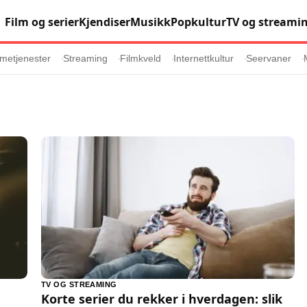
Film og serier
Kjendiser
Musikk
Popkultur
TV og streami
metjenester
Streaming
Filmkveld
Internettkultur
Seervaner
Populær
Retningslinj
Animasjon
Annonsepolicy
er
Sosiale medier
Brukervilkår
Musikk
Cookiepolicy
Filmkveld
Etiske retningsl
Seervaner
Personvernerk
Soundtrack
Redaksjonell p
TV OG STREAMING
Korte serier du rekker i hverdagen: slik