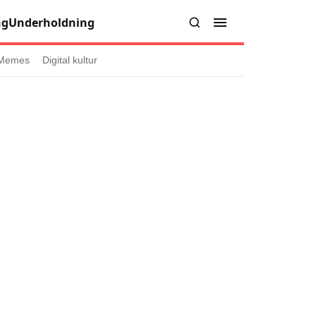
ng
Underholdning
Memes
Digital kultur
er
Informasjon
Om oss
Kontakt oss
Forfattere og redaksjon
injer
Retningslinjer for rettelser
læring
olicy