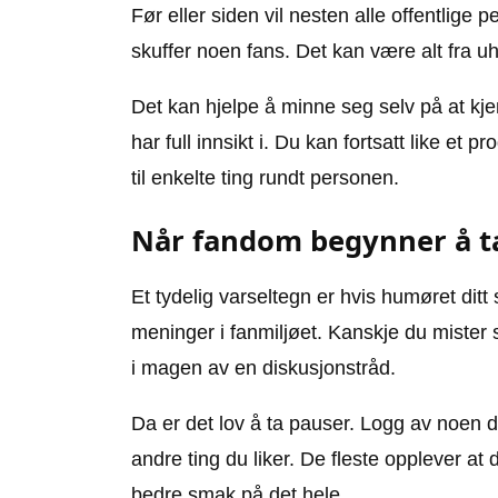
Før eller siden vil nesten alle offentlige
skuffer noen fans. Det kan være alt fra uhe
Det kan hjelpe å minne seg selv på at kj
har full innsikt i. Du kan fortsatt like et p
til enkelte ting rundt personen.
Når fandom begynner å ta
Et tydelig varseltegn er hvis humøret ditt 
meninger i fanmiljøet. Kanskje du mister 
i magen av en diskusjonstråd.
Da er det lov å ta pauser. Logg av noen da
andre ting du liker. De fleste opplever at
bedre smak på det hele.