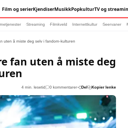
Film og serier
Kjendiser
Musikk
Popkultur
TV og streami
metjenester
Streaming
Filmkveld
Internettkultur
Seervaner
fan uten å miste deg selv i fandom-kulturen
Populær
Retningslinj
dre fan uten å miste deg
Animasjon
Annonsepolicy
turen
er
Sosiale medier
Brukervilkår
Musikk
Cookiepolicy
4 min. lesetid
0 kommentarer
Del
Kopier lenke
Filmkveld
Etiske retningsl
Seervaner
Personvernerk
Soundtrack
Redaksjonell p