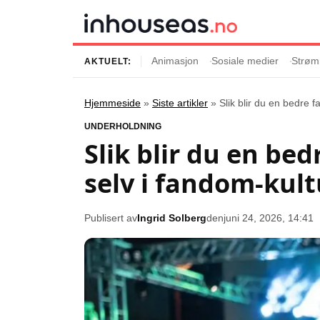
Animasjon
Sosiale medier
Strøm
AKTUELT:
Hjemmeside
»
Siste artikler
»
Slik blir du en bedre 
Innhold
Emner
UNDERHOLDNING
Slik blir du en be
Siste artikler
Kjendiser
selv i fandom-kul
Film og serier
Strømmetjenest
Musikk og artister
Streaming
Publisert av
Ingrid Solberg
den
juni 24, 2026, 14:41
Popkultur
TV-serier
TV og streaming
Internettkultur
Underholdning
Gaming