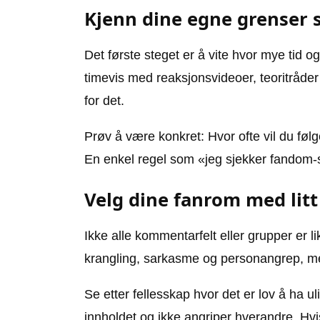
Kjenn dine egne grenser 
Det første steget er å vite hvor mye tid og 
timevis med reaksjonsvideoer, teoritråder
for det.
Prøv å være konkret: Hvor ofte vil du føl
En enkel regel som «jeg sjekker fandom-stuf
Velg dine fanrom med lit
Ikke alle kommentarfelt eller grupper er 
krangling, sarkasme og personangrep, me
Se etter fellesskap hvor det er lov å ha u
innholdet og ikke angriper hverandre. Hvis 