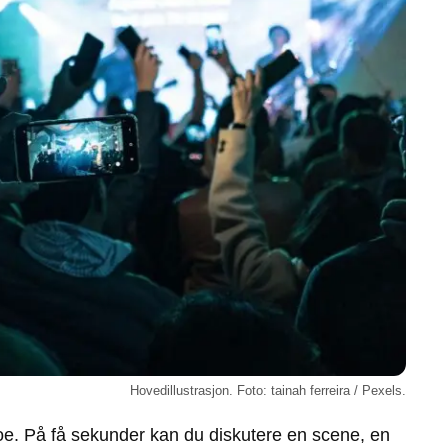
Hovedillustrasjon. Foto: tainah ferreira / Pexels.
noe. På få sekunder kan du diskutere en scene, en