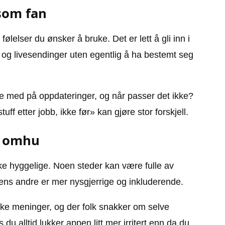
som fan
følelser du ønsker å bruke. Det er lett å gli inn i
 og livesendinger uten egentlig å ha bestemt seg
ge med på oppdateringer, og når passer det ikke?
f etter jobb, ikke før» kan gjøre stor forskjell.
t omhu
like hyggelige. Noen steder kan være fulle av
ns andre er mer nysgjerrige og inkluderende.
like meninger, og der folk snakker om selve
du alltid lukker appen litt mer irritert enn da du