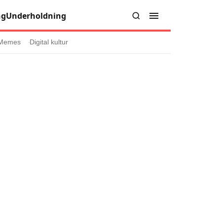
ng
Underholdning
Memes
Digital kultur
er
Informasjon
Om oss
Kontakt oss
Forfattere og redaksjon
injer
Retningslinjer for rettelser
læring
olicy