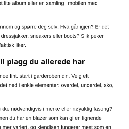
et lite album eller en samling i mobilen med
ennom og spørre deg selv: Hva går igjen? Er det
 dressjakker, sneakers eller boots? Slik peker
ktisk liker.
il plagg du allerede har
oe fint, start i garderoben din. Velg ett
 det ned i enkle elementer: overdel, underdel, sko,
, ikke nødvendigvis i merke eller nøyaktig fasong?
en du har en blazer som kan gi en lignende
ne mer variert, og kjendisen fungerer mest som en