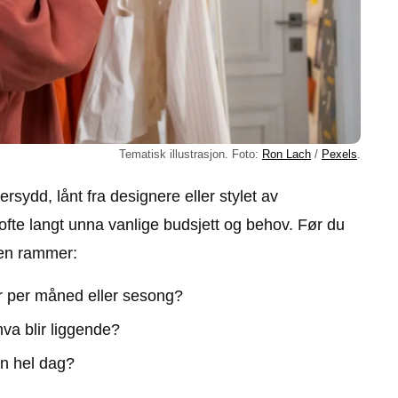
Tematisk illustrasjon. Foto:
Ron Lach
/
Pexels
.
sydd, lånt fra designere eller stylet av
r ofte langt unna vanlige budsjett og behov. Før du
noen rammer:
ær per måned eller sesong?
hva blir liggende?
en hel dag?