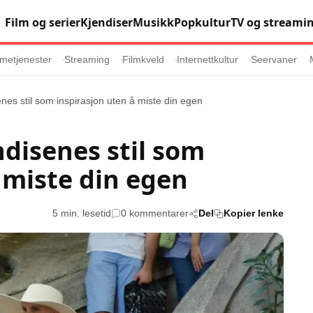
Film og serier
Kjendiser
Musikk
Popkultur
TV og streami
metjenester
Streaming
Filmkveld
Internettkultur
Seervaner
enes stil som inspirasjon uten å miste din egen
Populær
Retningslinj
ndisenes stil som
Animasjon
Annonsepolicy
 miste din egen
er
Sosiale medier
Brukervilkår
Musikk
Cookiepolicy
5 min. lesetid
0 kommentarer
Del
Kopier lenke
Filmkveld
Etiske retningsl
Seervaner
Personvernerk
Soundtrack
Redaksjonell p