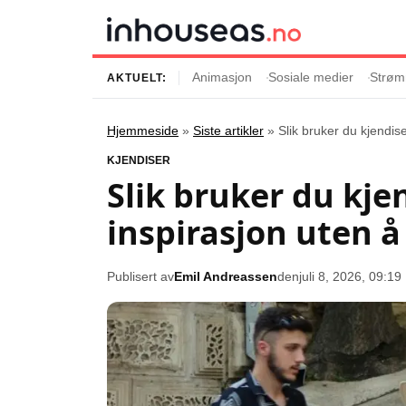
Animasjon
Sosiale medier
Strøm
AKTUELT:
Hjemmeside
»
Siste artikler
»
Slik bruker du kjendis
Innhold
Emner
KJENDISER
Slik bruker du kje
Siste artikler
Kjendiser
inspirasjon uten å
Film og serier
Strømmetjenest
Musikk og artister
Streaming
Publisert av
Emil Andreassen
den
juli 8, 2026, 09:19
Popkultur
TV-serier
TV og streaming
Internettkultur
Underholdning
Gaming