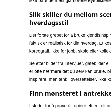
ikke bare de mest glamorøse øyeblikkene
Slik skiller du mellom s
hverdagsstil
Det første grepet for å bruke kjendisinspi
faktisk er realistisk for din hverdag. Et k
koreografi, ikke for jobb, skole eller kollek
Se etter bilder fra intervjuer, gatebilder e
er ofte nærmere det du selv kan bruke, både
inspirere, men tenk i oversettelser, ikke k
Finn mønsteret i antrekke
I stedet for å prøve å kopiere ett enkelt a