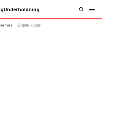
ng
Underholdning
Memes
Digital kultur
er
Informasjon
Om oss
Kontakt oss
Forfattere og redaksjon
injer
Retningslinjer for rettelser
læring
olicy