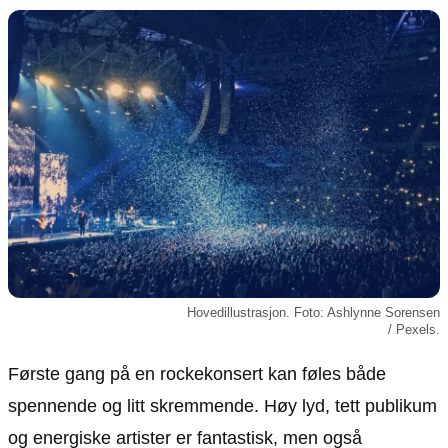
Animasjon
Annonsepolicy
Sosiale medier
Brukervilkår
Musikk
Cookiepolicy
Filmkveld
Etiske retningslinjer
Seervaner
Personvernerklæring
Soundtrack
Redaksjonell policy
Informasjon
Om oss
Kontakt oss
Hovedillustrasjon. Foto: Ashlynne Sorensen
Forfattere og redaksjon
/ Pexels.
Retningslinjer for rettelser
Første gang på en rockekonsert kan føles både
spennende og litt skremmende. Høy lyd, tett publikum
og energiske artister er fantastisk, men også