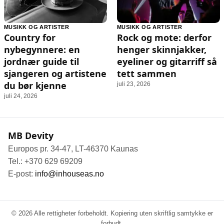
MUSIKK OG ARTISTER
MUSIKK OG ARTISTER
Country for
Rock og mote: derfor
nybegynnere: en
henger skinnjakker,
jordnær guide til
eyeliner og gitarriff så
sjangeren og artistene
tett sammen
du bør kjenne
juli 23, 2026
juli 24, 2026
MB Devity
Europos pr. 34-47, LT-46370 Kaunas
Tel.: +370 629 69209
E-post:
info@inhouseas.no
© 2026 Alle rettigheter forbeholdt. Kopiering uten skriftlig samtykke er
forbudt.