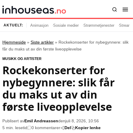
Animasjon
Sosiale medier
Strømmetjenester
Streami
AKTUELT:
Hjemmeside
»
Siste artikler
»
Rockekonserter for nybegynnere: slik
Innhold
Emner
får du maks ut av din første liveopplevelse
MUSIKK OG ARTISTER
Siste artikler
Kjendiser
Rockekonserter for
Film og serier
Strømmetjenester
nybegynnere: slik får
Musikk og artister
Streaming
Popkultur
TV-serier
du maks ut av din
TV og streaming
Internettkultur
første liveopplevelse
Underholdning
Gaming
Publisert av
Emil Andreassen
den
juli 8, 2026, 10:56
Populær
Retningslinjer
5 min. lesetid
0 kommentarer
Del
Kopier lenke