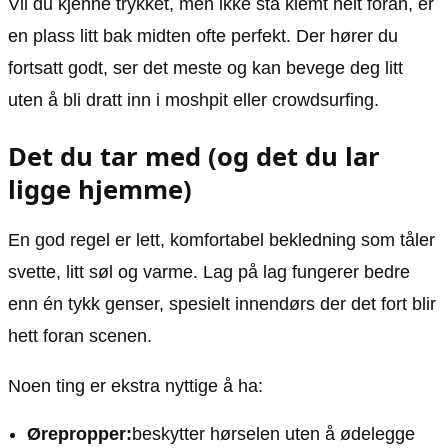
Vil du kjenne trykket, men ikke stå klemt helt foran, er
en plass litt bak midten ofte perfekt. Der hører du
fortsatt godt, ser det meste og kan bevege deg litt
uten å bli dratt inn i moshpit eller crowdsurfing.
Det du tar med (og det du lar
ligge hjemme)
En god regel er lett, komfortabel bekledning som tåler
svette, litt søl og varme. Lag på lag fungerer bedre
enn én tykk genser, spesielt innendørs der det fort blir
hett foran scenen.
Noen ting er ekstra nyttige å ha:
Ørepropper:
beskytter hørselen uten å ødelegge