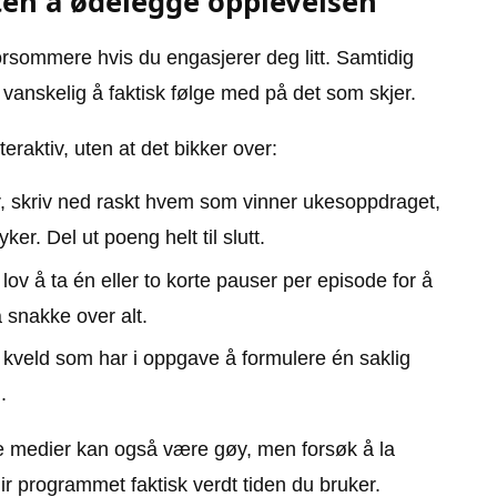
ten å ødelegge opplevelsen
rsommere hvis du engasjerer deg litt. Samtidig
 vanskelig å faktisk følge med på det som skjer.
raktiv, uten at det bikker over:
r, skriv ned raskt hvem som vinner ukesoppdraget,
r. Del ut poeng helt til slutt.
r lov å ta én eller to korte pauser per episode for å
å snakke over alt.
kveld som har i oppgave å formulere én saklig
.
le medier kan også være gøy, men forsøk å la
r programmet faktisk verdt tiden du bruker.