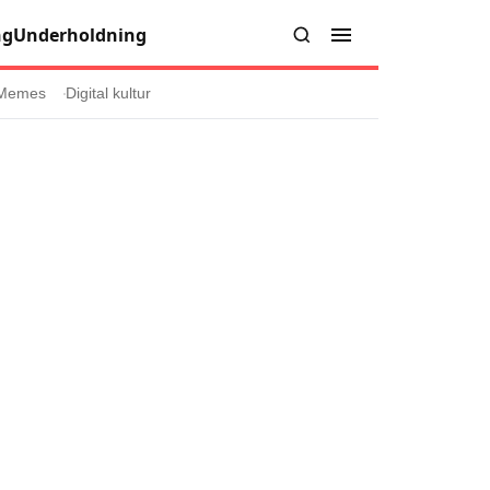
ng
Underholdning
Memes
Digital kultur
er
Informasjon
Om oss
Kontakt oss
Forfattere og redaksjon
injer
Retningslinjer for rettelser
læring
olicy