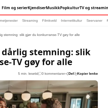
Film og serier
Kjendiser
Musikk
Popkultur
TV og streami
metjenester
Streaming
Filmkveld
Internettkultur
Seervaner
lig stemning: slik gjør du konkurranse-TV gøy for alle
Populær
Retningslinj
 dårlig stemning: slik
Animasjon
Annonsepolicy
e-TV gøy for alle
er
Sosiale medier
Brukervilkår
Musikk
Cookiepolicy
5 min. lesetid
0 kommentarer
Del
Kopier lenke
Filmkveld
Etiske retningsl
Seervaner
Personvernerk
Soundtrack
Redaksjonell p