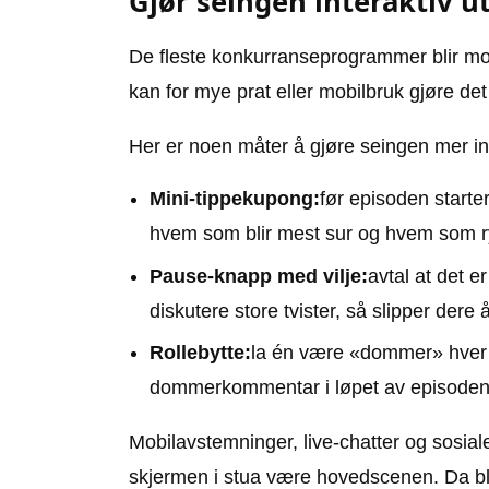
Gjør seingen interaktiv u
De fleste konkurranseprogrammer blir mo
kan for mye prat eller mobilbruk gjøre det
Her er noen måter å gjøre seingen mer inte
Mini-tippekupong:
før episoden starte
hvem som blir mest sur og hvem som ryke
Pause-knapp med vilje:
avtal at det e
diskutere store tvister, så slipper dere 
Rollebytte:
la én være «dommer» hver 
dommerkommentar i løpet av episoden
Mobilavstemninger, live-chatter og sosia
skjermen i stua være hovedscenen. Da bli