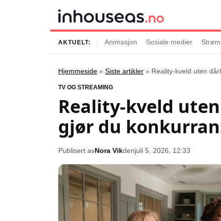
Animasjon
Sosiale medier
Strøm
AKTUELT:
Hjemmeside
»
Siste artikler
»
Reality-kveld uten dår
Innhold
Emner
TV OG STREAMING
Reality-kveld uten
Siste artikler
Kjendiser
gjør du konkurrans
Film og serier
Strømmetjenest
Musikk og artister
Streaming
Publisert av
Nora Vik
den
juli 5, 2026, 12:33
Popkultur
TV-serier
TV og streaming
Internettkultur
Underholdning
Gaming