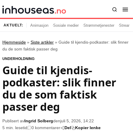
Animasjon
Sosiale medier
Strømmetjenester
Streami
AKTUELT:
Hjemmeside
»
Siste artikler
»
Guide til kjendis-podkaster: slik finner
Innhold
Emner
du de som faktisk passer deg
UNDERHOLDNING
Siste artikler
Kjendiser
Guide til kjendis-
Film og serier
Strømmetjenester
podkaster: slik finner
Musikk og artister
Streaming
Popkultur
TV-serier
du de som faktisk
TV og streaming
Internettkultur
passer deg
Underholdning
Gaming
Publisert av
Ingrid Solberg
den
juli 5, 2026, 14:22
Populær
Retningslinjer
5 min. lesetid
0 kommentarer
Del
Kopier lenke