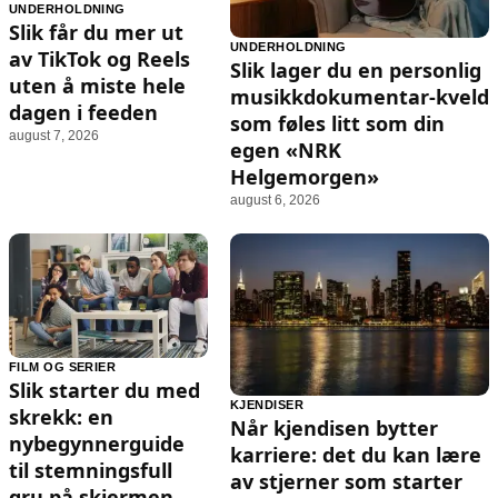
UNDERHOLDNING
Slik får du mer ut
UNDERHOLDNING
av TikTok og Reels
Slik lager du en personlig
uten å miste hele
musikkdokumentar‑kveld
dagen i feeden
som føles litt som din
august 7, 2026
egen «NRK
Helgemorgen»
august 6, 2026
FILM OG SERIER
Slik starter du med
KJENDISER
skrekk: en
Når kjendisen bytter
nybegynnerguide
karriere: det du kan lære
til stemningsfull
av stjerner som starter
gru på skjermen