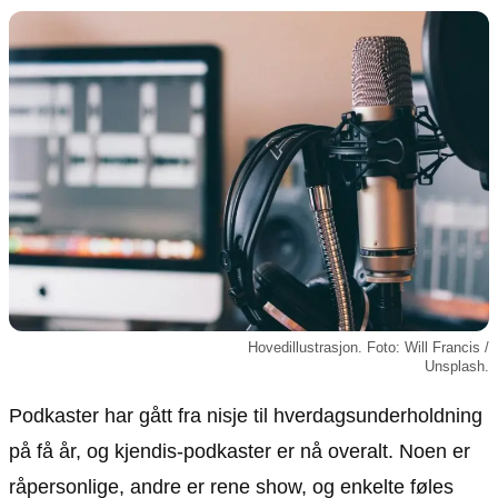
Animasjon
Annonsepolicy
Sosiale medier
Brukervilkår
Musikk
Cookiepolicy
Filmkveld
Etiske retningslinjer
Seervaner
Personvernerklæring
Soundtrack
Redaksjonell policy
Informasjon
Om oss
Kontakt oss
Hovedillustrasjon. Foto: Will Francis /
Forfattere og redaksjon
Unsplash.
Retningslinjer for rettelser
Podkaster har gått fra nisje til hverdagsunderholdning
på få år, og kjendis-podkaster er nå overalt. Noen er
råpersonlige, andre er rene show, og enkelte føles