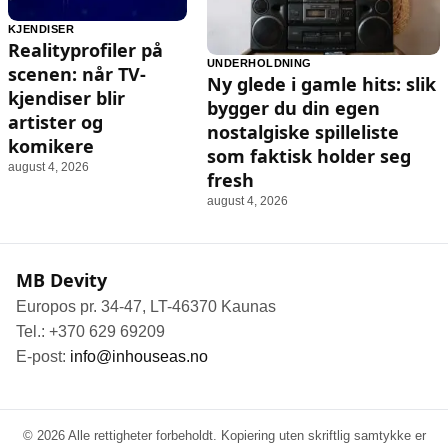
KJENDISER
Realityprofiler på
UNDERHOLDNING
scenen: når TV-
Ny glede i gamle hits: slik
kjendiser blir
bygger du din egen
artister og
nostalgiske spilleliste
komikere
som faktisk holder seg
august 4, 2026
fresh
august 4, 2026
MB Devity
Europos pr. 34-47, LT-46370 Kaunas
Tel.: +370 629 69209
E-post:
info@inhouseas.no
© 2026 Alle rettigheter forbeholdt. Kopiering uten skriftlig samtykke er