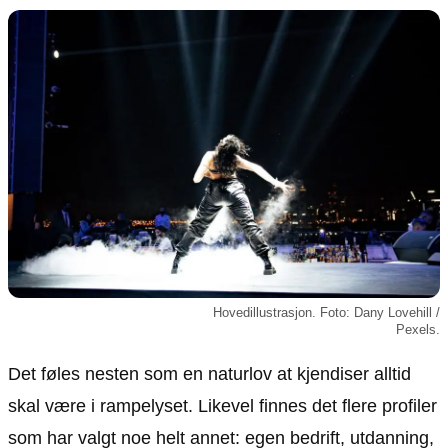
Animasjon
Annonsepolicy
Sosiale medier
Brukervilkår
Musikk
Cookiepolicy
Filmkveld
Etiske retningslinjer
Seervaner
Personvernerklæring
Soundtrack
Redaksjonell policy
Informasjon
Om oss
Kontakt oss
Hovedillustrasjon. Foto: Dany Lovehill /
Forfattere og redaksjon
Pexels.
Retningslinjer for rettelser
Det føles nesten som en naturlov at kjendiser alltid
skal være i rampelyset. Likevel finnes det flere profiler
som har valgt noe helt annet: egen bedrift, utdanning,