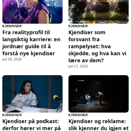
KJENDISER
KJENDISER
Fra realityprofil til
Kjendiser som
langsiktig karriere: en
forsvant fra
jordnær guide til å
rampelyset: hva
forstå nye kjendiser
skjedde, og hva kan vi
lære av dem?
juli 29, 2026
juli 17, 2026
KJENDISER
KJENDISER
Kjendiser på podkast:
Kjendiser og reklame:
derfor hører vi mer på
slik kjenner du igjen et