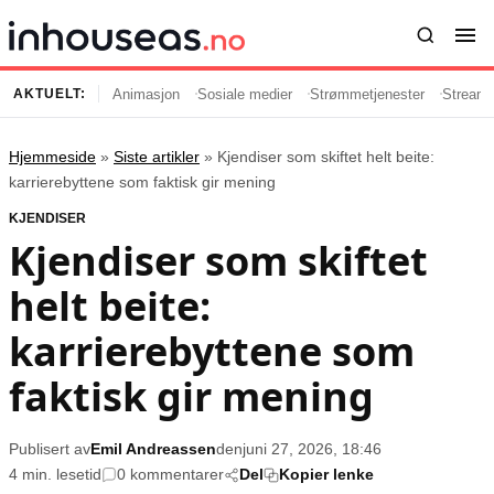
Animasjon
Sosiale medier
Strømmetjenester
Streami
AKTUELT:
Hjemmeside
»
Siste artikler
»
Kjendiser som skiftet helt beite:
Innhold
Emner
karrierebyttene som faktisk gir mening
KJENDISER
Siste artikler
Kjendiser
Kjendiser som skiftet
Film og serier
Strømmetjenester
helt beite:
Musikk og artister
Streaming
Popkultur
TV-serier
karrierebyttene som
TV og streaming
Internettkultur
faktisk gir mening
Underholdning
Gaming
Publisert av
Emil Andreassen
den
juni 27, 2026, 18:46
Populær
Retningslinjer
4 min. lesetid
0 kommentarer
Del
Kopier lenke