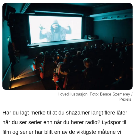
Animasjon
Annonsepolicy
Sosiale medier
Brukervilkår
Musikk
Cookiepolicy
Filmkveld
Etiske retningslinjer
Seervaner
Personvernerklæring
Soundtrack
Redaksjonell policy
Informasjon
Om oss
Kontakt oss
Hovedillustrasjon. Foto: Bence Szemerey /
Forfattere og redaksjon
Pexels.
Retningslinjer for rettelser
Har du lagt merke til at du shazamer langt flere låter
når du ser serier enn når du hører radio? Lydspor til
film og serier har blitt en av de viktigste måtene vi