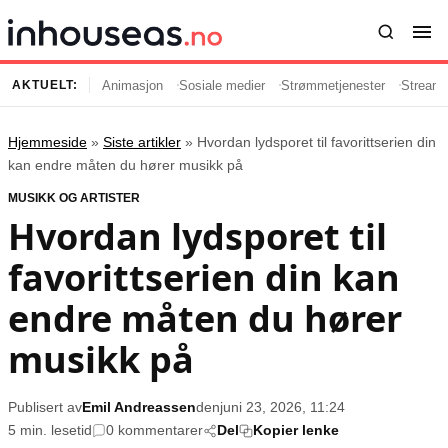
Animasjon
Sosiale medier
Strømmetjenester
Streami
AKTUELT:
Hjemmeside
»
Siste artikler
»
Hvordan lydsporet til favorittserien din
Innhold
Emner
kan endre måten du hører musikk på
MUSIKK OG ARTISTER
Siste artikler
Kjendiser
Hvordan lydsporet til
Film og serier
Strømmetjenester
favorittserien din kan
Musikk og artister
Streaming
Popkultur
TV-serier
endre måten du hører
TV og streaming
Internettkultur
musikk på
Underholdning
Gaming
Publisert av
Emil Andreassen
den
juni 23, 2026, 11:24
Populær
Retningslinjer
5 min. lesetid
0 kommentarer
Del
Kopier lenke