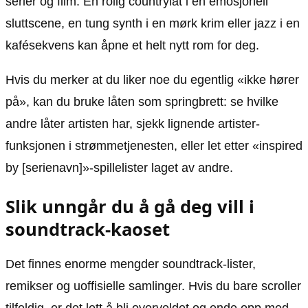
serier og film. En rolig countrylåt i en emosjonell
sluttscene, en tung synth i en mørk krim eller jazz i en
kafésekvens kan åpne et helt nytt rom for deg.
Hvis du merker at du liker noe du egentlig «ikke hører
på», kan du bruke låten som springbrett: se hvilke
andre låter artisten har, sjekk lignende artister-
funksjonen i strømmetjenesten, eller let etter «inspired
by [serienavn]»-spillelister laget av andre.
Slik unngår du å gå deg vill i
soundtrack-kaoset
Det finnes enorme mengder soundtrack-lister,
remikser og uoffisielle samlinger. Hvis du bare scroller
tilfeldig, er det lett å bli overveldet og ende opp med