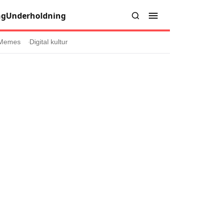
ng
Underholdning
Memes
Digital kultur
er
Informasjon
Om oss
Kontakt oss
Forfattere og redaksjon
injer
Retningslinjer for rettelser
læring
olicy