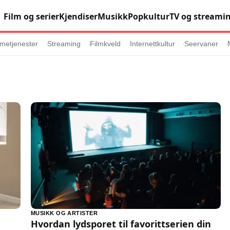
Film og serier
Kjendiser
Musikk
Popkultur
TV og streami
metjenester
Streaming
Filmkveld
Internettkultur
Seervaner
Populær
Retningslinj
Animasjon
Annonsepolicy
er
Sosiale medier
Brukervilkår
Musikk
Cookiepolicy
Filmkveld
Etiske retningsl
Seervaner
Personvernerk
Soundtrack
Redaksjonell p
MUSIKK OG ARTISTER
Hvordan lydsporet til favorittserien din