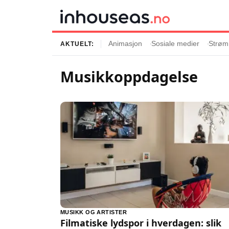
Animasjon
Sosiale medier
Strøm
AKTUELT:
Musikkoppdagelse
Innhold
Emner
Siste artikler
Kjendiser
Film og serier
Strømmetjenest
Musikk og artister
Streaming
Popkultur
TV-serier
TV og streaming
Internettkultur
Underholdning
Gaming
MUSIKK OG ARTISTER
Filmatiske lydspor i hverdagen: slik