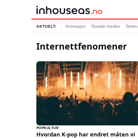
Animasjon
Sosiale medier
Strøm
AKTUELT:
Internettfenomener
Innhold
Emner
Siste artikler
Kjendiser
Film og serier
Strømmetjenest
Musikk og artister
Streaming
Popkultur
TV-serier
TV og streaming
Internettkultur
Underholdning
Gaming
POPKULTUR
Hvordan K-pop har endret måten vi