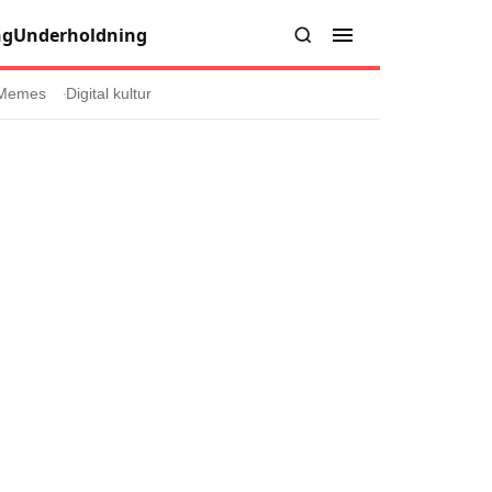
ng
Underholdning
Memes
Digital kultur
er
Informasjon
Om oss
Kontakt oss
Forfattere og redaksjon
injer
Retningslinjer for rettelser
læring
olicy