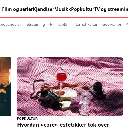
Film og serier
Kjendiser
Musikk
Popkultur
TV og streami
metjenester
Streaming
Filmkveld
Internettkultur
Seervaner
Populær
Retningslinj
Animasjon
Annonsepolicy
er
Sosiale medier
Brukervilkår
Musikk
Cookiepolicy
Filmkveld
Etiske retningsl
Seervaner
Personvernerk
Soundtrack
Redaksjonell p
POPKULTUR
Hvordan «core»-estetikker tok over