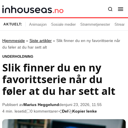
Animasjon
Sosiale medier
Strømmetjenester
Streami
AKTUELT:
Hjemmeside
»
Siste artikler
»
Slik finner du en ny favorittserie når
Innhold
Emner
du føler at du har sett alt
UNDERHOLDNING
Siste artikler
Kjendiser
Slik finner du en ny
Film og serier
Strømmetjenester
favorittserie når du
Musikk og artister
Streaming
Popkultur
TV-serier
føler at du har sett alt
TV og streaming
Internettkultur
Underholdning
Gaming
Publisert av
Marius Heggelund
den
juni 23, 2026, 11:55
4 min. lesetid
0 kommentarer
Del
Kopier lenke
Populær
Retningslinjer