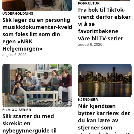
POPKULTUR
Fra bok til TikTok-
UNDERHOLDNING
trend: derfor elsker
Slik lager du en personlig
vi å se
musikkdokumentar‑kveld
favorittbøkene
som føles litt som din
våre bli TV-serier
egen «NRK
august 6, 2026
Helgemorgen»
august 6, 2026
KJENDISER
Når kjendisen
FILM OG SERIER
bytter karriere: det
Slik starter du med
du kan lære av
skrekk: en
stjerner som
nybegynnerguide til