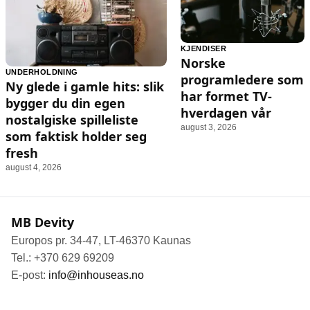
KJENDISER
Norske
UNDERHOLDNING
programledere som
Ny glede i gamle hits: slik
har formet TV-
bygger du din egen
hverdagen vår
nostalgiske spilleliste
august 3, 2026
som faktisk holder seg
fresh
august 4, 2026
MB Devity
Europos pr. 34-47, LT-46370 Kaunas
Tel.: +370 629 69209
E-post:
info@inhouseas.no