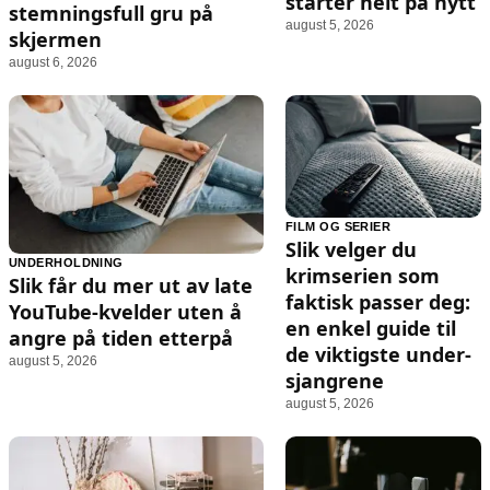
starter helt på nytt
stemningsfull gru på
august 5, 2026
skjermen
august 6, 2026
FILM OG SERIER
Slik velger du
UNDERHOLDNING
krimserien som
Slik får du mer ut av late
faktisk passer deg:
YouTube-kvelder uten å
en enkel guide til
angre på tiden etterpå
de viktigste under-
august 5, 2026
sjangrene
august 5, 2026