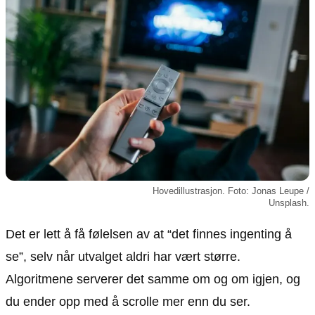
Animasjon
Annonsepolicy
Sosiale medier
Brukervilkår
Musikk
Cookiepolicy
Filmkveld
Etiske retningslinjer
Seervaner
Personvernerklæring
Soundtrack
Redaksjonell policy
Informasjon
Om oss
Hovedillustrasjon. Foto: Jonas Leupe /
Unsplash.
Kontakt oss
Forfattere og redaksjon
Det er lett å få følelsen av at “det finnes ingenting å
Retningslinjer for rettelser
se”, selv når utvalget aldri har vært større.
Algoritmene serverer det samme om og om igjen, og
du ender opp med å scrolle mer enn du ser.