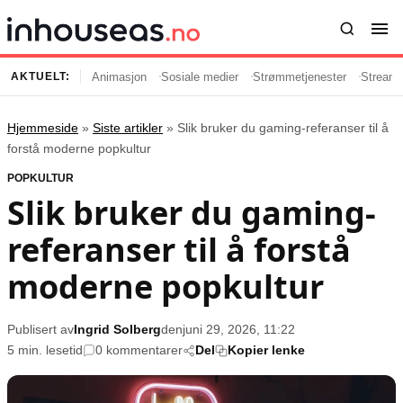
Animasjon
Sosiale medier
Strømmetjenester
Streami
AKTUELT:
Hjemmeside
»
Siste artikler
»
Slik bruker du gaming-referanser til å
Innhold
Emner
forstå moderne popkultur
POPKULTUR
Siste artikler
Kjendiser
Slik bruker du gaming-
Film og serier
Strømmetjenester
referanser til å forstå
Musikk og artister
Streaming
Popkultur
TV-serier
moderne popkultur
TV og streaming
Internettkultur
Underholdning
Gaming
Publisert av
Ingrid Solberg
den
juni 29, 2026, 11:22
5 min. lesetid
0 kommentarer
Del
Kopier lenke
Populær
Retningslinjer