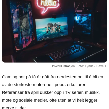
Animasjon
Annonsepolicy
Sosiale medier
Brukervilkår
Musikk
Cookiepolicy
Filmkveld
Etiske retningslinjer
Seervaner
Personvernerklæring
Soundtrack
Redaksjonell policy
Informasjon
Om oss
Hovedillustrasjon. Foto: Lynde / Pexels.
Kontakt oss
Gaming har på få år gått fra nerdestempel til å bli en
Forfattere og redaksjon
av de sterkeste motorene i populærkulturen.
Retningslinjer for rettelser
Referanser fra spill dukker opp i TV-serier, musikk,
mote og sosiale medier, ofte uten at vi helt legger
merke til det.