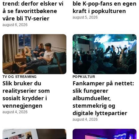
trend: derfor elsker vi
ble K‑pop-fans en egen
å se favorittbøkene
kraft i popkulturen
våre bli TV-serier
august 5, 2026
august 6, 2026
TV OG STREAMING
POPKULTUR
Slik bruker du
Fankamper på nettet:
realityserier som
slik fungerer
sosialt krydder i
albumdueller,
vennegjengen
stemmekrig og
digitale lyttepartier
august 4, 2026
august 4, 2026