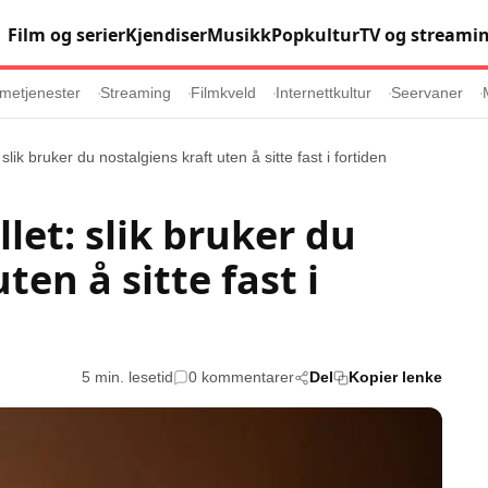
Film og serier
Kjendiser
Musikk
Popkultur
TV og streami
metjenester
Streaming
Filmkveld
Internettkultur
Seervaner
 slik bruker du nostalgiens kraft uten å sitte fast i fortiden
Populær
Retningslinj
llet: slik bruker du
Animasjon
Annonsepolicy
ten å sitte fast i
er
Sosiale medier
Brukervilkår
Musikk
Cookiepolicy
Filmkveld
Etiske retningsl
Seervaner
Personvernerk
5 min. lesetid
0 kommentarer
Del
Kopier lenke
Soundtrack
Redaksjonell p