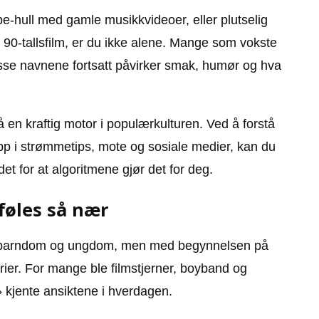
e-hull med gamle musikkvideoer, eller plutselig
en 90-tallsfilm, er du ikke alene. Mange som vokste
isse navnene fortsatt påvirker smak, humør og hva
å en kraftig motor i populærkulturen. Ved å forstå
 opp i strømmetips, mote og sosiale medier, kan du
et for at algoritmene gjør det for deg.
 føles så nær
og barndom og ungdom, men med begynnelsen på
rier. For mange ble filmstjerner, boyband og
e» kjente ansiktene i hverdagen.