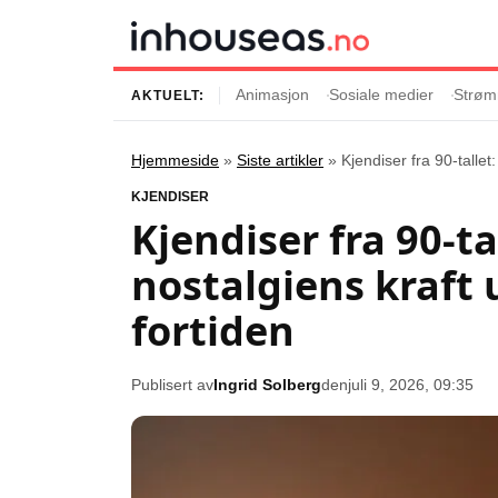
Animasjon
Sosiale medier
Strøm
AKTUELT:
Hjemmeside
»
Siste artikler
»
Kjendiser fra 90-tallet:
Innhold
Emner
KJENDISER
Kjendiser fra 90-ta
Siste artikler
Kjendiser
nostalgiens kraft u
Film og serier
Strømmetjenest
Musikk og artister
Streaming
fortiden
Popkultur
TV-serier
TV og streaming
Internettkultur
Publisert av
Ingrid Solberg
den
juli 9, 2026, 09:35
Underholdning
Gaming