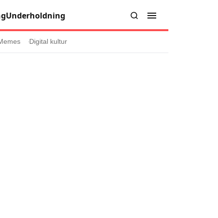
ng
Underholdning
Memes
Digital kultur
er
Informasjon
Om oss
Kontakt oss
Forfattere og redaksjon
injer
Retningslinjer for rettelser
læring
olicy