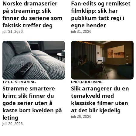
Norske dramaserier
Fan-edits og remikset
på streaming: slik
filmklipp: slik har
finner du seriene som
publikum tatt regi i
faktisk treffer deg
egne hender
juli 31, 2026
juli 31, 2026
TV OG STREAMING
UNDERHOLDNING
Strømme smartere
Slik arrangerer du en
krim: slik finner du
temakveld med
gode serier uten å
klassiske filmer uten
kaste bort kvelden på
at det blir kjedelig
leting
juli 26, 2026
juli 29, 2026