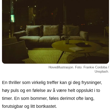
Animasjon
Annonsepolicy
Sosiale medier
Brukervilkår
Musikk
Cookiepolicy
Filmkveld
Etiske retningslinjer
Seervaner
Personvernerklæring
Soundtrack
Redaksjonell policy
Informasjon
Om oss
Hovedillustrasjon. Foto: Frankie Cordoba /
Unsplash.
Kontakt oss
Forfattere og redaksjon
En thriller som virkelig treffer kan gi deg frysninger,
Retningslinjer for rettelser
høy puls og en følelse av å være helt oppslukt i to
timer. En som bommer, føles derimot ofte lang,
forutsigbar og litt bortkastet.