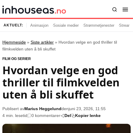
Animasjon
Sosiale medier
Strømmetjenester
Streami
AKTUELT:
Hjemmeside
»
Siste artikler
»
Hvordan velge en god thriller til
Innhold
Emner
filmkvelden uten å bli skuffet
FILM OG SERIER
Siste artikler
Kjendiser
Hvordan velge en god
Film og serier
Strømmetjenester
thriller til filmkvelden
Musikk og artister
Streaming
Popkultur
TV-serier
uten å bli skuffet
TV og streaming
Internettkultur
Underholdning
Gaming
Publisert av
Marius Heggelund
den
juni 23, 2026, 11:55
4 min. lesetid
0 kommentarer
Del
Kopier lenke
Populær
Retningslinjer