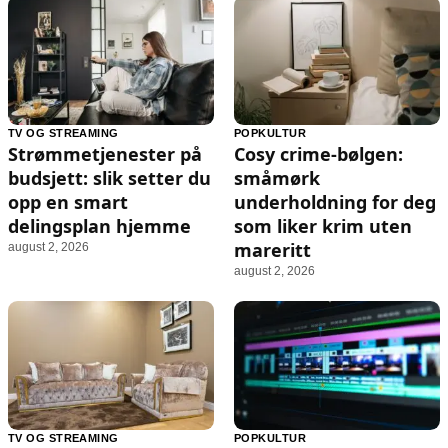
TV OG STREAMING
POPKULTUR
Strømmetjenester på
Cosy crime-bølgen:
budsjett: slik setter du
småmørk
opp en smart
underholdning for deg
delingsplan hjemme
som liker krim uten
mareritt
august 2, 2026
august 2, 2026
TV OG STREAMING
POPKULTUR