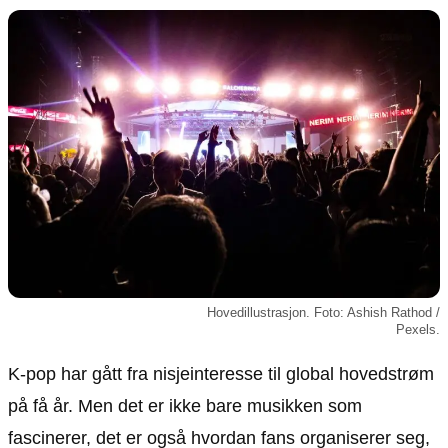
Animasjon
Annonsepolicy
Sosiale medier
Brukervilkår
Musikk
Cookiepolicy
Filmkveld
Etiske retningslinjer
Seervaner
Personvernerklæring
Soundtrack
Redaksjonell policy
Informasjon
Om oss
Kontakt oss
Hovedillustrasjon. Foto: Ashish Rathod /
Forfattere og redaksjon
Pexels.
Retningslinjer for rettelser
K-pop har gått fra nisjeinteresse til global hovedstrøm
på få år. Men det er ikke bare musikken som
fascinerer, det er også hvordan fans organiserer seg,