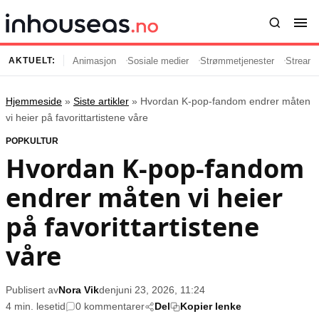
Animasjon
Sosiale medier
Strømmetjenester
Streami
AKTUELT:
Hjemmeside
»
Siste artikler
»
Hvordan K-pop-fandom endrer måten
Innhold
Emner
vi heier på favorittartistene våre
POPKULTUR
Siste artikler
Kjendiser
Hvordan K-pop-fandom
Film og serier
Strømmetjenester
endrer måten vi heier
Musikk og artister
Streaming
Popkultur
TV-serier
på favorittartistene
TV og streaming
Internettkultur
våre
Underholdning
Gaming
Publisert av
Nora Vik
den
juni 23, 2026, 11:24
Populær
Retningslinjer
4 min. lesetid
0 kommentarer
Del
Kopier lenke