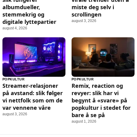
albumdueller,
miste deg selv i
stemmekrig og
scrollingen
digitale lyttepartier
august 3, 2026
august 4, 2026
POPKULTUR
POPKULTUR
Streamer-relasjoner
Remix, reaction og
på avstand: slik følger
revyer: slik har vi
vi nettfolk som om de
begynt å «svare» på
var vennene våre
popkultur i stedet for
bare å se på
august 3, 2026
august 1, 2026