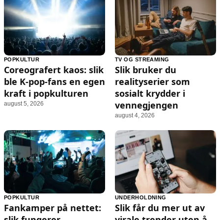
POPKULTUR
TV OG STREAMING
Coreografert kaos: slik
Slik bruker du
ble K‑pop-fans en egen
realityserier som
kraft i popkulturen
sosialt krydder i
vennegjengen
august 5, 2026
august 4, 2026
POPKULTUR
UNDERHOLDNING
Fankamper på nettet:
Slik får du mer ut av
slik fungerer
virale trender uten å