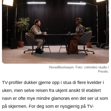
Animasjon
Annonsepolicy
Sosiale medier
Brukervilkår
Musikk
Cookiepolicy
Filmkveld
Etiske retningslinjer
Seervaner
Personvernerklæring
Soundtrack
Redaksjonell policy
Informasjon
Om oss
Hovedillustrasjon. Foto: cottonbro studio /
Pexels.
Kontakt oss
Forfattere og redaksjon
TV-profiler dukker gjerne opp i stua di flere kvelder i
Retningslinjer for rettelser
uken, men selve reisen fra ukjent ansikt til etablert
navn er ofte mye mindre glamorøs enn det ser ut som
på skjermen. For deg som er nysgjerrig på TV-