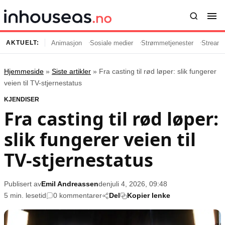
Animasjon
Sosiale medier
Strømmetjenester
Streami
AKTUELT:
Hjemmeside
»
Siste artikler
»
Fra casting til rød løper: slik fungerer
Innhold
Emner
veien til TV-stjernestatus
KJENDISER
Siste artikler
Kjendiser
Fra casting til rød løper:
Film og serier
Strømmetjenester
slik fungerer veien til
Musikk og artister
Streaming
Popkultur
TV-serier
TV-stjernestatus
TV og streaming
Internettkultur
Underholdning
Gaming
Publisert av
Emil Andreassen
den
juli 4, 2026, 09:48
5 min. lesetid
0 kommentarer
Del
Kopier lenke
Populær
Retningslinjer