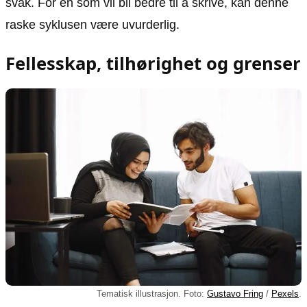
svak. For en som vil bli bedre til å skrive, kan denne
raske syklusen være uvurderlig.
Fellesskap, tilhørighet og grenser
Tematisk illustrasjon. Foto:
Gustavo Fring
/
Pexels
.