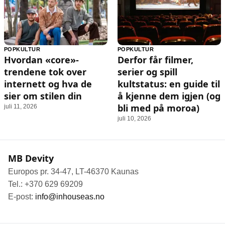
POPKULTUR
POPKULTUR
Hvordan «core»-
Derfor får filmer,
trendene tok over
serier og spill
internett og hva de
kultstatus: en guide til
sier om stilen din
å kjenne dem igjen (og
bli med på moroa)
juli 11, 2026
juli 10, 2026
MB Devity
Europos pr. 34-47, LT-46370 Kaunas
Tel.: +370 629 69209
E-post:
info@inhouseas.no