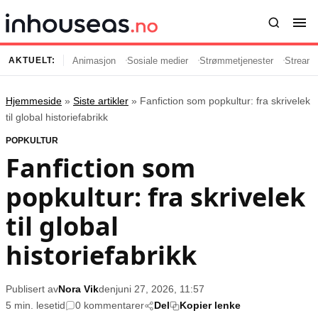
Animasjon
Sosiale medier
Strømmetjenester
Streami
AKTUELT:
Hjemmeside
»
Siste artikler
»
Fanfiction som popkultur: fra skrivelek
Innhold
Emner
til global historiefabrikk
POPKULTUR
Siste artikler
Kjendiser
Fanfiction som
Film og serier
Strømmetjenester
popkultur: fra skrivelek
Musikk og artister
Streaming
Popkultur
TV-serier
til global
TV og streaming
Internettkultur
historiefabrikk
Underholdning
Gaming
Publisert av
Nora Vik
den
juni 27, 2026, 11:57
Populær
Retningslinjer
5 min. lesetid
0 kommentarer
Del
Kopier lenke