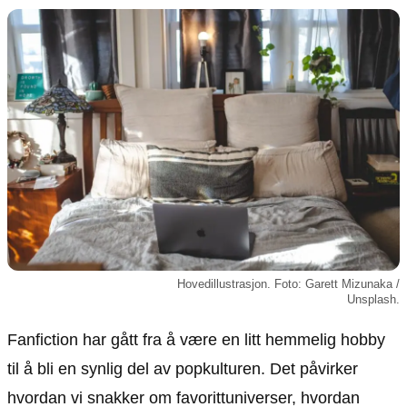
Animasjon
Annonsepolicy
Sosiale medier
Brukervilkår
Musikk
Cookiepolicy
Filmkveld
Etiske retningslinjer
Seervaner
Personvernerklæring
Soundtrack
Redaksjonell policy
Informasjon
Om oss
Kontakt oss
Hovedillustrasjon. Foto: Garett Mizunaka /
Forfattere og redaksjon
Unsplash.
Retningslinjer for rettelser
Fanfiction har gått fra å være en litt hemmelig hobby
til å bli en synlig del av popkulturen. Det påvirker
hvordan vi snakker om favorittuniverser, hvordan