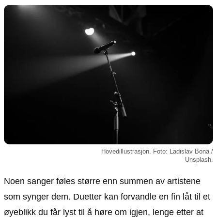
Animasjon
Annonsepolicy
Sosiale medier
Brukervilkår
Musikk
Cookiepolicy
Filmkveld
Etiske retningslinjer
Seervaner
Personvernerklæring
Soundtrack
Redaksjonell policy
Informasjon
Om oss
Kontakt oss
Hovedillustrasjon. Foto: Ladislav Bona /
Forfattere og redaksjon
Unsplash.
Retningslinjer for rettelser
Noen sanger føles større enn summen av artistene
som synger dem. Duetter kan forvandle en fin låt til et
øyeblikk du får lyst til å høre om igjen, lenge etter at