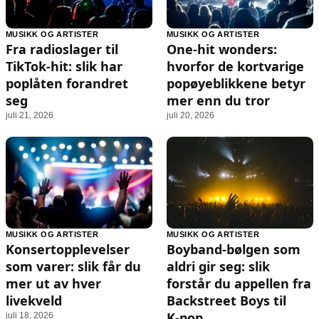
MUSIKK OG ARTISTER
MUSIKK OG ARTISTER
Fra radioslager til
One-hit wonders:
TikTok-hit: slik har
hvorfor de kortvarige
poplåten forandret
popøyeblikkene betyr
seg
mer enn du tror
juli 21, 2026
juli 20, 2026
MUSIKK OG ARTISTER
MUSIKK OG ARTISTER
Konsertopplevelser
Boyband-bølgen som
som varer: slik får du
aldri gir seg: slik
mer ut av hver
forstår du appellen fra
livekveld
Backstreet Boys til
K‑pop
juli 18, 2026