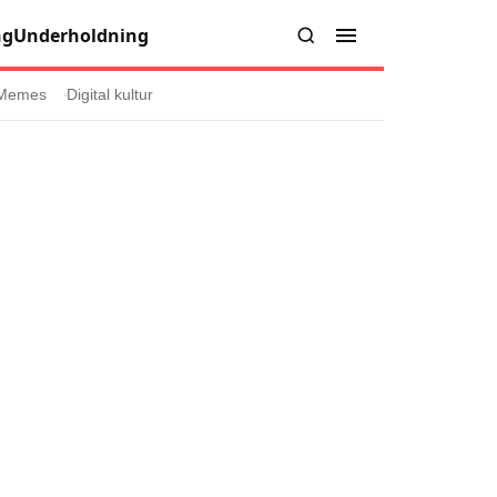
ng
Underholdning
Memes
Digital kultur
er
Informasjon
Om oss
Kontakt oss
Forfattere og redaksjon
injer
Retningslinjer for rettelser
læring
olicy