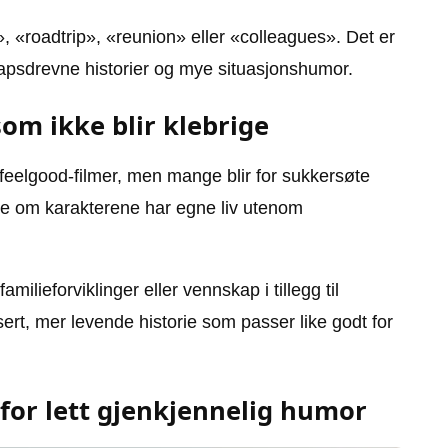
, «roadtrip», «reunion» eller «colleagues». Det er
psdrevne historier og mye situasjonshumor.
om ikke blir klebrige
eelgood-filmer, men mange blir for sukkersøte
 å se om karakterene har egne liv utenom
ilieforviklinger eller vennskap i tillegg til
ert, mer levende historie som passer like godt for
for lett gjenkjennelig humor