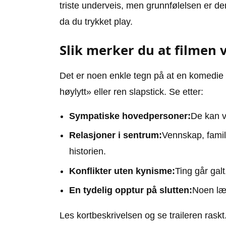
triste underveis, men grunnfølelsen er d
da du trykket play.
Slik merker du at filmen 
Det er noen enkle tegn på at en komedie l
høylytt» eller ren slapstick. Se etter:
Sympatiske hovedpersoner:
De kan v
Relasjoner i sentrum:
Vennskap, famili
historien.
Konflikter uten kynisme:
Ting går gal
En tydelig opptur på slutten:
Noen lær
Les kortbeskrivelsen og se traileren raskt