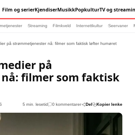
Film og serier
Kjendiser
Musikk
Popkultur
TV og streami
metjenester
Streaming
Filmkveld
Internettkultur
Seervaner
er på strømmetjenester nå: filmer som faktisk løfter humøret
Populær
Retningslinj
medier på
Animasjon
Annonsepolicy
nå: filmer som faktisk
er
Sosiale medier
Brukervilkår
Musikk
Cookiepolicy
Filmkveld
Etiske retningsl
Seervaner
Personvernerk
36
5 min. lesetid
0 kommentarer
Del
Kopier lenke
Soundtrack
Redaksjonell p