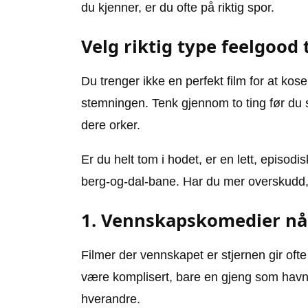
du kjenner, er du ofte på riktig spor.
Velg riktig type feelgood 
Du trenger ikke en perfekt film for at ko
stemningen. Tenk gjennom to ting før du s
dere orker.
Er du helt tom i hodet, er en lett, episod
berg-og-dal-bane. Har du mer overskudd, 
1. Vennskapskomedier når 
Filmer der vennskapet er stjernen gir oft
være komplisert, bare en gjeng som havner i
hverandre.