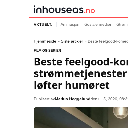
Animasjon
Sosiale medier
Strøm
AKTUELT:
Hjemmeside
»
Siste artikler
»
Beste feelgood-komedi
Innhold
Emner
FILM OG SERIER
Beste feelgood-ko
Siste artikler
Kjendiser
strømmetjenester 
Film og serier
Strømmetjenest
Musikk og artister
Streaming
løfter humøret
Popkultur
TV-serier
TV og streaming
Internettkultur
Publisert av
Marius Heggelund
den
juli 5, 2026, 08:
Underholdning
Gaming