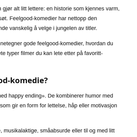
ør alt litt lettere: en historie som kjennes varm,
søt. Feelgood-komedier har nettopp den
 vanskelig å velge i jungelen av titler.
ennetegner gode feelgood-komedier, hvordan du
ete typer filmer du kan lete etter på favoritt-
ood-komedie?
 med happy ending». De kombinerer humor med
som gir en form for lettelse, håp eller motivasjon
 musikalaktige, småabsurde eller til og med litt