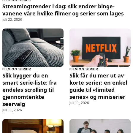
FILM OG SERIER
Animasjon
Annonsepolicy
Streamingtrender i dag: slik endrer binge-
Sosiale medier
Brukervilkår
vanene våre hvilke filmer og serier som lages
juli 22, 2026
Musikk
Cookiepolicy
Filmkveld
Etiske retningslinjer
Seervaner
Personvernerklæring
Soundtrack
Redaksjonell policy
Informasjon
FILM OG SERIER
FILM OG SERIER
Slik bygger du en
Slik får du mer ut av
Om oss
smart serie-liste: fra
korte serier: en enkel
Kontakt oss
endeløs scrolling til
guide til «limited
gjennomtenkte
series» og miniserier
Forfattere og redaksjon
seervalg
juli 11, 2026
Retningslinjer for rettelser
juli 11, 2026