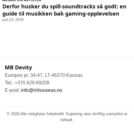
MUSIKK OG ARTISTER
Animasjon
Annonsepolicy
Derfor husker du spill-soundtracks så godt: en
Sosiale medier
Brukervilkår
guide til musikken bak gaming-opplevelsen
juni 23, 2026
Musikk
Cookiepolicy
Filmkveld
Etiske retningslinjer
Seervaner
Personvernerklæring
Soundtrack
Redaksjonell policy
MB Devity
Informasjon
Europos pr. 34-47, LT-46370 Kaunas
Om oss
Tel.: +370 629 69209
Kontakt oss
E-post:
info@inhouseas.no
Forfattere og redaksjon
Retningslinjer for rettelser
© 2026 Alle rettigheter forbeholdt. Kopiering uten skriftlig samtykke er
forbudt.