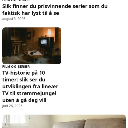
FILM OG SERIER
Animasjon
Annonsepolicy
Slik finner du prisvinnende serier som du
Sosiale medier
Brukervilkår
faktisk har lyst til å se
august 8, 2026
Musikk
Cookiepolicy
Filmkveld
Etiske retningslinjer
Seervaner
Personvernerklæring
Soundtrack
Redaksjonell policy
Informasjon
FILM OG SERIER
TV-historie på 10
Om oss
timer: slik ser du
Kontakt oss
utviklingen fra lineær
TV til strømmejungel
Forfattere og redaksjon
uten å gå deg vill
Retningslinjer for rettelser
juni 26, 2026