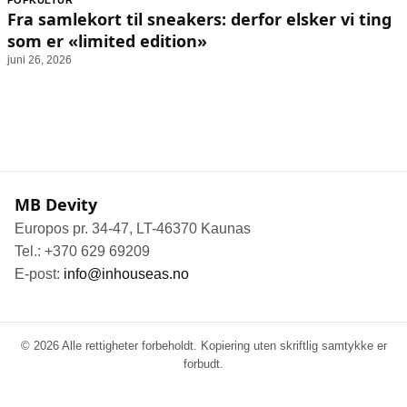
POPKULTUR
Animasjon
Annonsepolicy
Fra samlekort til sneakers: derfor elsker vi ting
Sosiale medier
Brukervilkår
som er «limited edition»
juni 26, 2026
Musikk
Cookiepolicy
Filmkveld
Etiske retningslinjer
Seervaner
Personvernerklæring
Soundtrack
Redaksjonell policy
MB Devity
Informasjon
Europos pr. 34-47, LT-46370 Kaunas
Om oss
Tel.: +370 629 69209
Kontakt oss
E-post:
info@inhouseas.no
Forfattere og redaksjon
Retningslinjer for rettelser
© 2026 Alle rettigheter forbeholdt. Kopiering uten skriftlig samtykke er
forbudt.