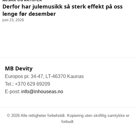
MUSIKK OG ARTISTER
Animasjon
Annonsepolicy
Derfor har julemusikk så sterk effekt på oss
Sosiale medier
Brukervilkår
lenge før desember
juni 23, 2026
Musikk
Cookiepolicy
Filmkveld
Etiske retningslinjer
Seervaner
Personvernerklæring
Soundtrack
Redaksjonell policy
MB Devity
Informasjon
Europos pr. 34-47, LT-46370 Kaunas
Om oss
Tel.: +370 629 69209
Kontakt oss
E-post:
info@inhouseas.no
Forfattere og redaksjon
Retningslinjer for rettelser
© 2026 Alle rettigheter forbeholdt. Kopiering uten skriftlig samtykke er
forbudt.