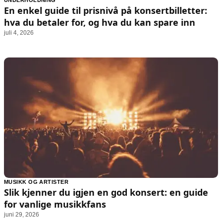
UNDERHOLDNING
Animasjon
Annonsepolicy
En enkel guide til prisnivå på konsertbilletter:
Sosiale medier
Brukervilkår
hva du betaler for, og hva du kan spare inn
juli 4, 2026
Musikk
Cookiepolicy
Filmkveld
Etiske retningslinjer
Seervaner
Personvernerklæring
Soundtrack
Redaksjonell policy
Informasjon
Om oss
Kontakt oss
Forfattere og redaksjon
Retningslinjer for rettelser
MUSIKK OG ARTISTER
Slik kjenner du igjen en god konsert: en guide
for vanlige musikkfans
juni 29, 2026