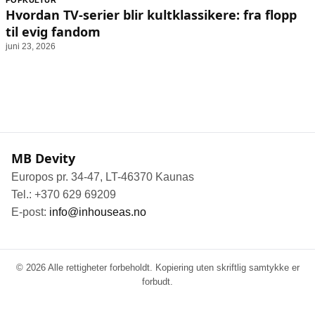
POPKULTUR
Animasjon
Annonsepolicy
Hvordan TV-serier blir kultklassikere: fra flopp
Sosiale medier
Brukervilkår
til evig fandom
juni 23, 2026
Musikk
Cookiepolicy
Filmkveld
Etiske retningslinjer
Seervaner
Personvernerklæring
Soundtrack
Redaksjonell policy
MB Devity
Informasjon
Europos pr. 34-47, LT-46370 Kaunas
Om oss
Tel.: +370 629 69209
Kontakt oss
E-post:
info@inhouseas.no
Forfattere og redaksjon
Retningslinjer for rettelser
© 2026 Alle rettigheter forbeholdt. Kopiering uten skriftlig samtykke er
forbudt.