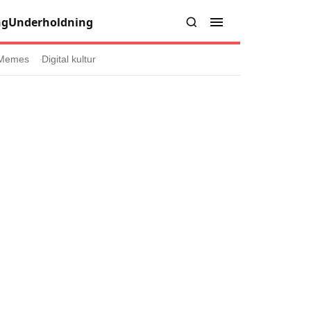
ng
Underholdning
Memes
Digital kultur
er
Informasjon
Om oss
Kontakt oss
Forfattere og redaksjon
injer
Retningslinjer for rettelser
læring
olicy