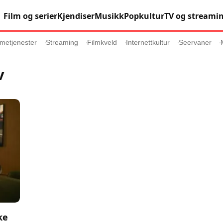
Film og serier
Kjendiser
Musikk
Popkultur
TV og streami
metjenester
Streaming
Filmkveld
Internettkultur
Seervaner
v
Populær
Retningslinj
Animasjon
Annonsepolicy
er
Sosiale medier
Brukervilkår
Musikk
Cookiepolicy
Filmkveld
Etiske retningsl
Seervaner
Personvernerk
Soundtrack
Redaksjonell p
ke