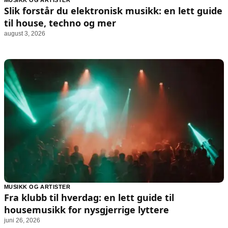
MUSIKK OG ARTISTER
Animasjon
Annonsepolicy
Slik forstår du elektronisk musikk: en lett guide
Sosiale medier
Brukervilkår
til house, techno og mer
august 3, 2026
Musikk
Cookiepolicy
Filmkveld
Etiske retningslinjer
Seervaner
Personvernerklæring
Soundtrack
Redaksjonell policy
Informasjon
Om oss
Kontakt oss
Forfattere og redaksjon
Retningslinjer for rettelser
MUSIKK OG ARTISTER
Fra klubb til hverdag: en lett guide til
housemusikk for nysgjerrige lyttere
juni 26, 2026