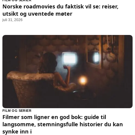
FILM OG SERIER
Animasjon
Annonsepolicy
Norske roadmovies du faktisk vil se: reiser,
Sosiale medier
Brukervilkår
utsikt og uventede møter
juli 31, 2026
Musikk
Cookiepolicy
Filmkveld
Etiske retningslinjer
Seervaner
Personvernerklæring
Soundtrack
Redaksjonell policy
Informasjon
Om oss
Kontakt oss
Forfattere og redaksjon
Retningslinjer for rettelser
FILM OG SERIER
Filmer som ligner en god bok: guide til
langsomme, stemningsfulle historier du kan
synke inn i