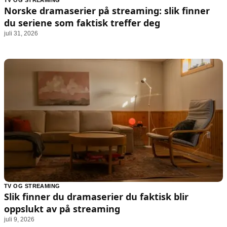
TV OG STREAMING
Animasjon
Annonsepolicy
Norske dramaserier på streaming: slik finner
Sosiale medier
Brukervilkår
du seriene som faktisk treffer deg
juli 31, 2026
Musikk
Cookiepolicy
Filmkveld
Etiske retningslinjer
Seervaner
Personvernerklæring
Soundtrack
Redaksjonell policy
Informasjon
Om oss
Kontakt oss
Forfattere og redaksjon
Retningslinjer for rettelser
TV OG STREAMING
Slik finner du dramaserier du faktisk blir
oppslukt av på streaming
juli 9, 2026