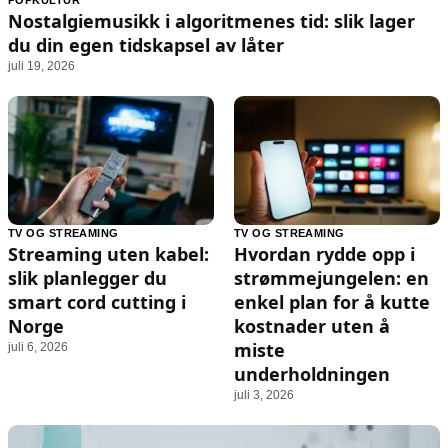
POPKULTUR
Animasjon
Annonsepolicy
Nostalgiemusikk i algoritmenes tid: slik lager
Sosiale medier
Brukervilkår
du din egen tidskapsel av låter
juli 19, 2026
Musikk
Cookiepolicy
Filmkveld
Etiske retningslinjer
Seervaner
Personvernerklæring
Soundtrack
Redaksjonell policy
Informasjon
TV OG STREAMING
TV OG STREAMING
Streaming uten kabel:
Hvordan rydde opp i
Om oss
slik planlegger du
strømmejungelen: en
Kontakt oss
smart cord cutting i
enkel plan for å kutte
Norge
kostnader uten å
Forfattere og redaksjon
miste
juli 6, 2026
Retningslinjer for rettelser
underholdningen
juli 3, 2026