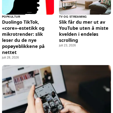
POPKULTUR
TV OG STREAMING
Duolingo TikTok,
Slik får du mer ut av
«core»-estetikk og
YouTube uten å miste
mikrotrender: slik
kvelden i endeløs
leser du de nye
scrolling
popøyeblikkene på
juli 23, 2026
nettet
juli 28, 2026