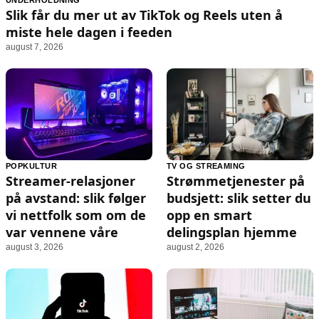
UNDERHOLDNING
Animasjon
Annonsepolicy
Slik får du mer ut av TikTok og Reels uten å
Sosiale medier
Brukervilkår
miste hele dagen i feeden
august 7, 2026
Musikk
Cookiepolicy
Filmkveld
Etiske retningslinjer
Seervaner
Personvernerklæring
Soundtrack
Redaksjonell policy
Informasjon
POPKULTUR
TV OG STREAMING
Streamer-relasjoner
Strømmetjenester på
Om oss
på avstand: slik følger
budsjett: slik setter du
Kontakt oss
vi nettfolk som om de
opp en smart
var vennene våre
delingsplan hjemme
Forfattere og redaksjon
august 3, 2026
august 2, 2026
Retningslinjer for rettelser