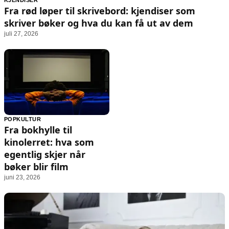
KJENDISER
Animasjon
Annonsepolicy
Fra rød løper til skrivebord: kjendiser som
Sosiale medier
Brukervilkår
skriver bøker og hva du kan få ut av dem
juli 27, 2026
Musikk
Cookiepolicy
Filmkveld
Etiske retningslinjer
Seervaner
Personvernerklæring
Soundtrack
Redaksjonell policy
Informasjon
POPKULTUR
Fra bokhylle til
Om oss
kinolerret: hva som
Kontakt oss
egentlig skjer når
bøker blir film
Forfattere og redaksjon
juni 23, 2026
Retningslinjer for rettelser