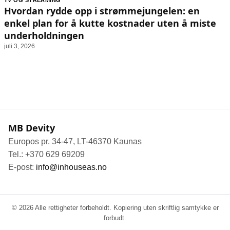
TV OG STREAMING
Animasjon
Annonsepolicy
Hvordan rydde opp i strømmejungelen: en
Sosiale medier
Brukervilkår
enkel plan for å kutte kostnader uten å miste
underholdningen
Musikk
Cookiepolicy
juli 3, 2026
Filmkveld
Etiske retningslinjer
Seervaner
Personvernerklæring
Soundtrack
Redaksjonell policy
Informasjon
MB Devity
Om oss
Europos pr. 34-47, LT-46370 Kaunas
Kontakt oss
Tel.: +370 629 69209
Forfattere og redaksjon
E-post:
info@inhouseas.no
Retningslinjer for rettelser
© 2026 Alle rettigheter forbeholdt. Kopiering uten skriftlig samtykke er
forbudt.